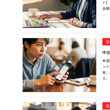
ト】
金額
...
高
中
希望
ント
果、
す。 .
高