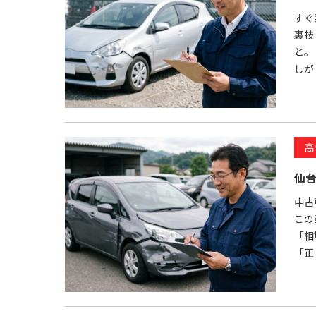
すぐ
裏技
と。
しが .
高
仙
中古
この
「相
「正 .