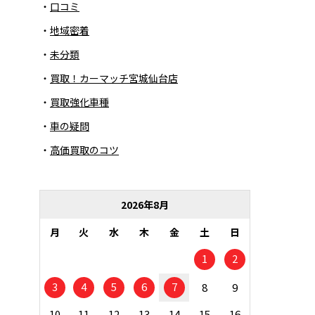
口コミ
地域密着
未分類
買取！カーマッチ宮城仙台店
買取強化車種
車の疑問
高価買取のコツ
2026年8月
月
火
水
木
金
土
日
1
2
3
4
5
6
7
8
9
10
11
12
13
14
15
16