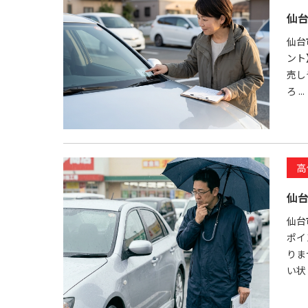
仙
仙台
ント
売し
ろ ...
高
仙
仙台
ポイ
りま
い状 .