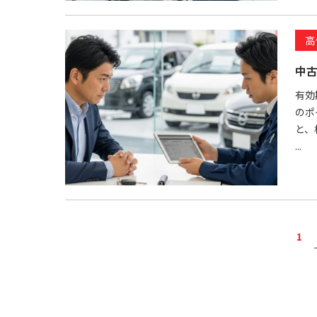
高
中
有効
のポ
と、
...
1