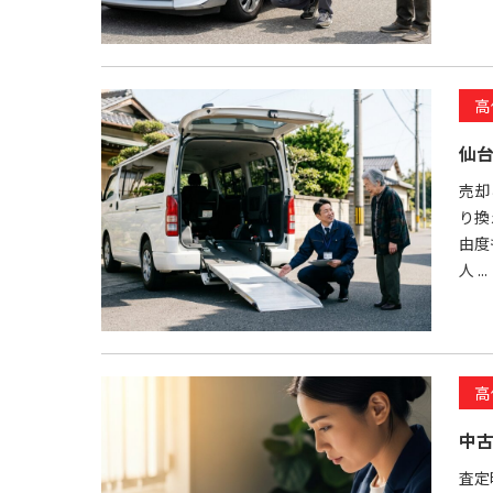
高
仙
売却
り換
由度
人 ...
高
中
査定