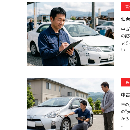
高
仙
中古
の記
まり
い ...
高
中
車の
の"
から
...