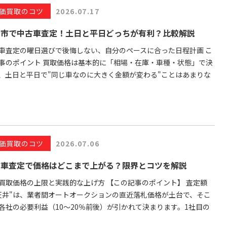
価買取のコツ
2026.07.17
台市で中古車査定！土日と平日どっちが有利？比較解説
車査定の曜日選びで後悔しない、自分のペースに合った日程計画 こ
事のポイント 買取価格は基本的に「相場・在庫・車種・状態」で決
、土日と平日で"同じ車なのに大きく金額が変わる"ことはあまりな
価買取のコツ
2026.07.06
古車査定で価格はどこまで上がる？限界とコツを解説
買取価格の上限と実践的な上げ方 【この記事のポイント】 査定額
天井"は、業者間オートオークションの直近落札価格が土台で、そこ
各社の必要利益（10〜20％前後）が引かれて決まります。1社目の