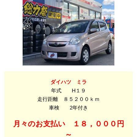
ダイハツ ミラ
年式 H１９
走行距離 ８５２００ｋｍ
車検 2年付き
月々のお支
払い １８，０００
円
～