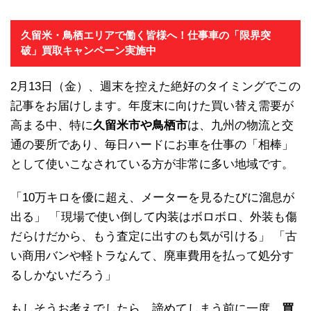
久留米・鳥栖エリアで働く皆様へ！仕事車の「限界突
破」買取キャンペーン実施中
2月13日（金）、週末を控えた絶好のタイミングでこの
記事をお届けします。年度末に向けた買い替え需要が
高まる中、特に
久留米市や鳥栖市
は、九州の物流と交
通の要所であり、毎日ハードにお車を仕事の「相棒」
として使いこなされている方が非常に多い地域です。
「10万キロを優に超え、メーターを見るたびに溜息が
出る」 「現場で使い倒して内装はボロボロ、外装も傷
だらけだから、もう査定に出すのも気が引ける」 「古
い商用バンや軽トラなんて、廃車費用を払って処分す
るしかないだろう」
もしそうお考えでしたら、諦めてしまう前に一度、
買