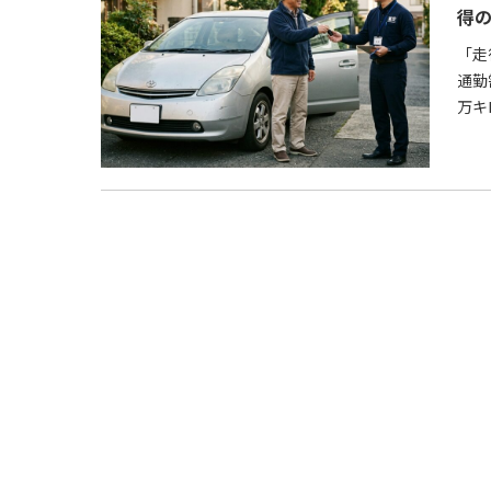
得
「走
通勤
万キ