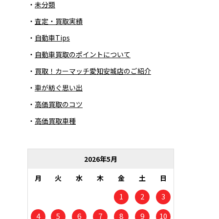
未分類
査定・買取実績
自動車Tips
自動車買取のポイントについて
買取！カーマッチ愛知安城店のご紹介
車が紡ぐ思い出
高価買取のコツ
高価買取車種
2026年5月
月
火
水
木
金
土
日
1
2
3
4
5
6
7
8
9
10