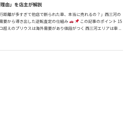
の理由」を店主が解説
行距離が多すぎて他店で断られた車、本当に売れるの？」西三河の
需要から導き出した逆転査定の仕組み
この記事のポイント 15
ロ超えのプリウスは海外需要があり値段がつく 西三河エリアは車 ...