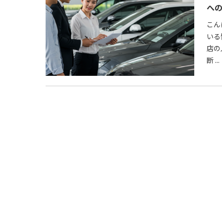
へ
こん
いる
店の
断 ...