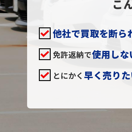
こ
他社で買取を断られ
使用しな
免許返納で
早く売りた
とにかく