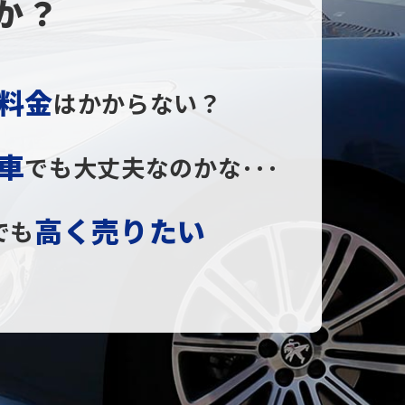
か？
料金
はかからない？
車
でも大丈夫なのかな･･･
高く売りたい
でも