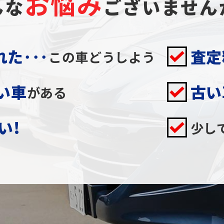
お
悩
み
んな
ございません
た･･･
査定
この車どうしよう
い車
古い
がある
い!
少し