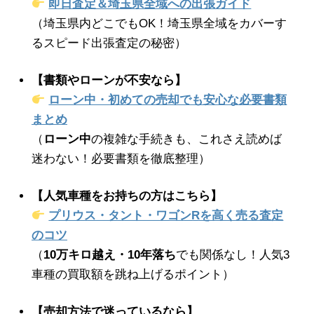
即日査定＆埼玉県全域への出張ガイド
（埼玉県内どこでもOK！埼玉県全域をカバーす
るスピード出張査定の秘密）
【書類やローンが不安なら】
ローン中・初めての売却でも安心な必要書類
まとめ
（
ローン中
の複雑な手続きも、これさえ読めば
迷わない！必要書類を徹底整理）
【人気車種をお持ちの方はこちら】
プリウス・タント・ワゴンRを高く売る査定
のコツ
（
10万キロ越え・10年落ち
でも関係なし！人気3
車種の買取額を跳ね上げるポイント）
【売却方法で迷っているなら】