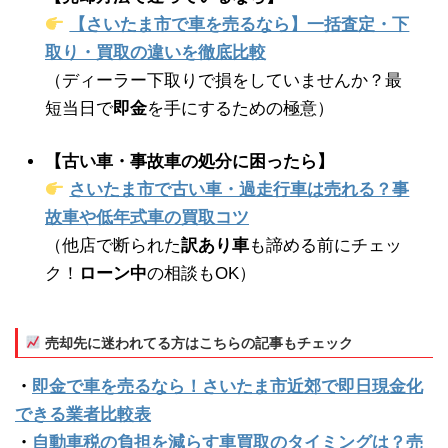
【さいたま市で車を売るなら】一括査定・下
取り・買取の違いを徹底比較
（ディーラー下取りで損をしていませんか？最
短当日で
即金
を手にするための極意）
【古い車・事故車の処分に困ったら】
さいたま市で古い車・過走行車は売れる？事
故車や低年式車の買取コツ
（他店で断られた
訳あり車
も諦める前にチェッ
ク！
ローン中
の相談もOK）
売却先に迷われてる方はこちらの記事もチェック
・
即金で車を売るなら！さいたま市近郊で即日現金化
できる業者比較表
・
自動車税の負担を減らす車買取のタイミングは？売