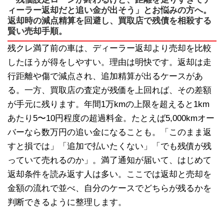
ィーラー返却だと追い金が出そう」とお悩みの方へ。
返却時の減点精算を回避し、買取店で残債を相殺する
賢い売却手順。
残クレ満了前の車は、ディーラー返却より売却を比較
したほうが得をしやすい。理由は明快です。返却は走
行距離や傷で減点され、追加精算が出るケースがあ
る。一方、買取店の査定が残価を上回れば、その差額
が手元に残ります。年間1万kmの上限を超えると1km
あたり5〜10円程度の超過料金。たとえば5,000kmオー
バーなら数万円の追い金になることも。「このまま返
すと損では」「追加で払いたくない」「でも残債が残
っていて売れるのか」。満了通知が届いて、はじめて
返却条件を読み返す人は多い。ここでは返却と売却を
金額の流れで並べ、自分のケースでどちらが残るかを
判断できるように整理します。