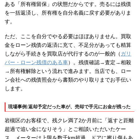
ある「所有権留保」の状態だからです。売るには残債
を一括返済し、所有権を自分名義に戻す必要がありま
す。
ただ、ここを自分でやる必要はほぼありません。買取
金をローン残債の返済に充て、不足分があっても精算
しながら手続きを買取店が代行するのが一般的（
ガリ
バー・ローン残債のある車
）。残債確認→査定→相殺
→所有権解除という流れで進みます。当店でも、ロー
ン会社への残債照会から書類のやり取りまでお手伝い
します。
現場事例:返却予定だった車が、売却で手元にお金が残った
岩槻区のお客様で、残クレ満了2か月前に「返すと距離
超過で追い金になりそう」とご相談いただいたケー
ス。メーターは上限を数千km超過、ドアに擦り傷もあ