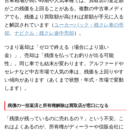
古車相場が高い時期や人気車種では、買取店の査定額
がこの残価を上回ることがある。複数の中古車メディ
アでも、残価より買取額が高ければ差額が手元に入る
と解説されています（
ユーカーパック・残クレ車の売
却
、
ナビクル・残クレ途中売却
）。
つまり返却は「ゼロで終える（場合により追い
金）」、売却は「残債を払ってお釣りが出る可能
性」。同じ車でも結末が変わります。アルファードや
セレナなど中古市場で人気の車は、残価を上回りやす
い傾向があります（あくまで状態・年式・市場で変動
します）。
残債の一括返済と所有権解除は買取店が窓口になる
「残債が残っているのに売れるの？」という不安。こ
れはよくあるのが、所有権がディーラーや信販会社に