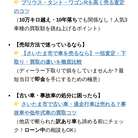
プリウス・タント・ワゴンRを高く売る査定
のコツ
（
10万キロ越え・10年落ち
でも関係なし！人気3
車種の買取額を跳ね上げるポイント）
【売却方法で迷っているなら】
【さいたま市で車を売るなら】一括査定・下
取り・買取の違いを徹底比較
（ディーラー下取りで損をしていませんか？最
短当日で
即金
を手にするための極意）
【古い車・事故車の処分に困ったら】
さいたま市で古い車・過走行車は売れる？事
故車や低年式車の買取コツ
（他店で断られた
訳あり車
も諦める前にチェッ
ク！
ローン中
の相談もOK）