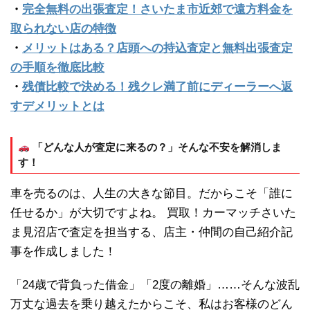
・
完全無料の出張査定！さいたま市近郊で遠方料金を
取られない店の特徴
・
メリットはある？店頭への持込査定と無料出張査定
の手順を徹底比較
・
残債比較で決める！残クレ満了前にディーラーへ返
すデメリットとは
「どんな人が査定に来るの？」そんな不安を解消しま
す！
車を売るのは、人生の大きな節目。だからこそ「誰に
任せるか」が大切ですよね。 買取！カーマッチさいた
ま見沼店で査定を担当する、店主・仲間の自己紹介記
事を作成しました！
「24歳で背負った借金」「2度の離婚」……そんな波乱
万丈な過去を乗り越えたからこそ、私はお客様のどん