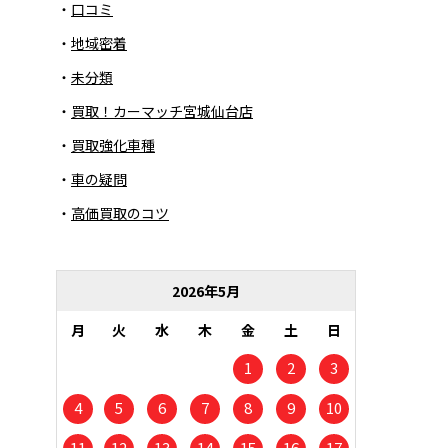
口コミ
地域密着
未分類
買取！カーマッチ宮城仙台店
買取強化車種
車の疑問
高価買取のコツ
2026年5月
月
火
水
木
金
土
日
1
2
3
4
5
6
7
8
9
10
11
12
13
14
15
16
17