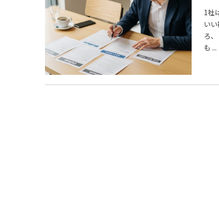
1社
いい
ろ、
も ...