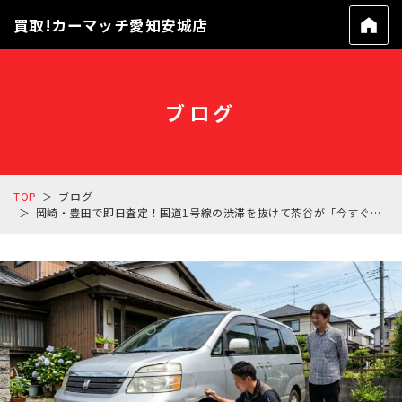
買取!カーマッチ愛知安城店
ブログ
TOP
ブログ
岡崎・豊田で即日査定！国道1号線の渋滞を抜けて茶谷が「今すぐ」あなたを助けに行く理由