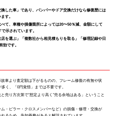
交換した車」であり、バンパーやドア交換だけなら修復歴には
います。
べて、車種や損傷箇所によっては20〜50％減、金額にして
ドで示されています。
取店を選ぶ」「複数社から相見積もりを取る」「修理記録や日
有効です。
事故車より査定額は下がるものの、フレーム修復の有無や状
が多く、「0円覚悟」までは不要です。
と売り方次第で"想定より高く"売る余地はある」ということ
ーム・ピラー・クロスメンバーなど）の損傷・修理・交換が
かれるため、告知義務があると解説されています。