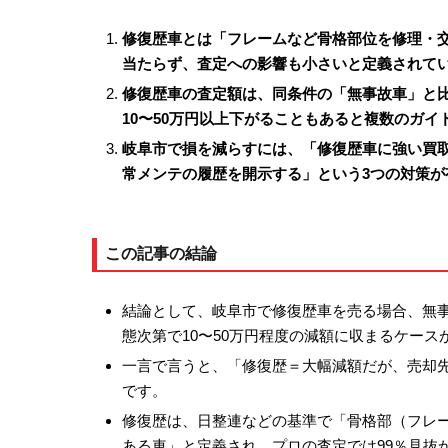
修復歴車とは「フレームなど骨格部位を修理・
当たらず、査定への影響も小さいと定義されて
修復歴車の査定額は、同条件の「無事故車」と比
10〜50万円以上下がることもあると複数のガイ
岐阜市で損を減らすには、「修復歴車に強い買
常メンテの履歴を開示する」という3つの対策が
この記事の結論
結論として、岐阜市で修復歴車を売る場合、無
態次第で10〜50万円程度の減額に収まるケース
一言で言うと、「修復歴＝大幅減額だが、売却先
です。
修復歴は、日整連などの基準で「骨格部（フレ
ある車」と定義され、プロの査定では99％見抜