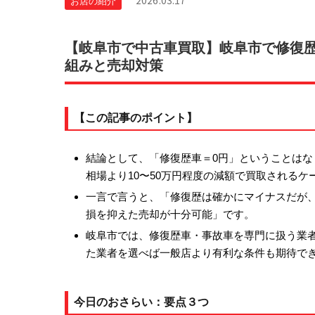
2026.03.17
お店の紹介
【岐阜市で中古車買取】岐阜市で修復
組みと売却対策
【この記事のポイント】
結論として、「修復歴車＝0円」ということは
相場より10〜50万円程度の減額で買取されるケ
一言で言うと、「修復歴は確かにマイナスだが、
損を抑えた売却が十分可能」です。
岐阜市では、修復歴車・事故車を専門に扱う業
た業者を選べば一般店より有利な条件も期待で
今日のおさらい：要点３つ