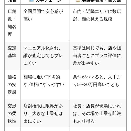
項目
大手チェーン
地域密着店・個人店
店舗
全国展開で安心感が
市内・近隣エリアに数店
数・
高い
舗、顔の見える規模
知名
度
査定
マニュアル化され、
基準は同じでも、店や担
基準
誰が査定してもブレ
当者ごとにプラス評価に
にくい
差が出やすい
価格
相場に近い“平均的
条件がハマると、大手よ
の安
な”価格になりやすい
り5〜20万円高いことも
定感
交渉
店舗権限に限界があ
社長・店長が現場にいれ
の柔
り、大きな上乗せは
ば、その場で上乗せ即決
軟性
出にくい
もあり得る