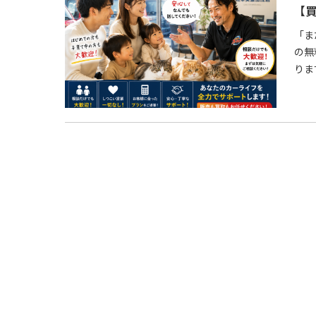
【
「ま
の無
りま