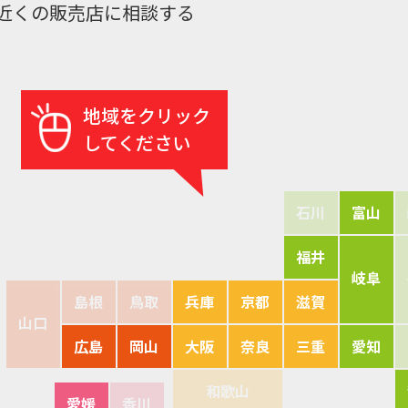
近くの販売店に相談する
地域をクリック
してください
石川
富山
福井
岐阜
島根
鳥取
兵庫
京都
滋賀
山口
広島
岡山
大阪
奈良
三重
愛知
和歌山
愛媛
香川