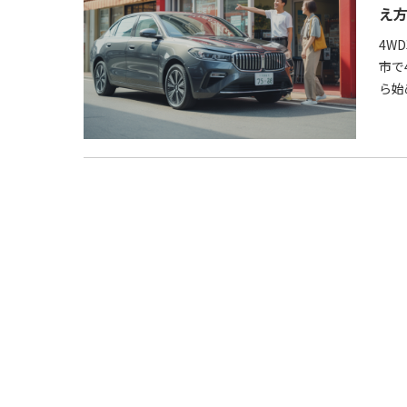
え
4W
市で
ら始